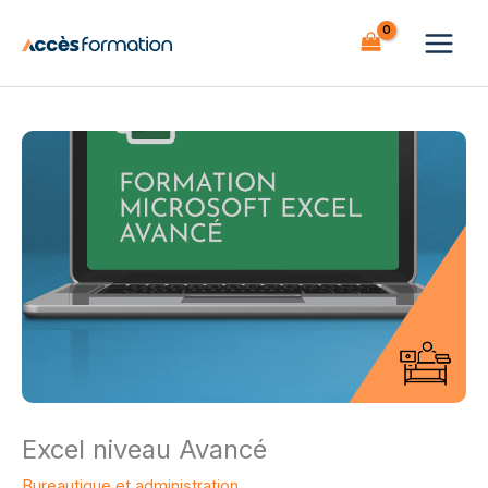
Aller
au
contenu
Excel niveau Avancé
Bureautique et administration