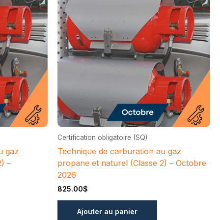
Certification obligatoire (SQ)
u gaz
Technique de carburation au gaz
) –
propane et naturel (Classe 2) – Octobre
2026
825.00
$
Ajouter au panier