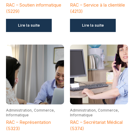
RAC – Soutien informatique
RAC – Service à la clientèle
(5229)
(4213)
Lire la suite
Lire la suite
Administration, Commerce,
Administration, Commerce,
Informatique
Informatique
RAC – Représentation
RAC – Secrétariat Médical
(5323)
(5374)