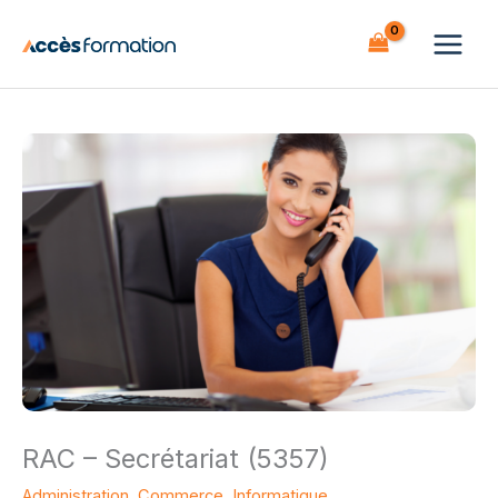
Aller
au
contenu
RAC – Secrétariat (5357)
Administration, Commerce, Informatique